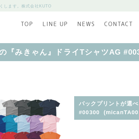
くします。株式会社KUTO
TOP
LINE UP
NEWS
CONTACT
『みきゃん』ドライTシャツAG #003
バックプリントが選べ
#00300 (micanTA00