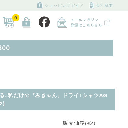
ショッピングガイド
会社概要
0
00
る♪私だけの『みきゃん』ドライTシャツAG
2)
販売価格
(税込)