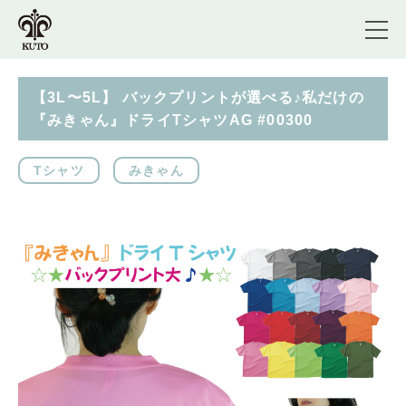
【3L〜5L】 バックプリントが選べる♪私だけの
『みきゃん』ドライTシャツAG #00300
Tシャツ
みきゃん