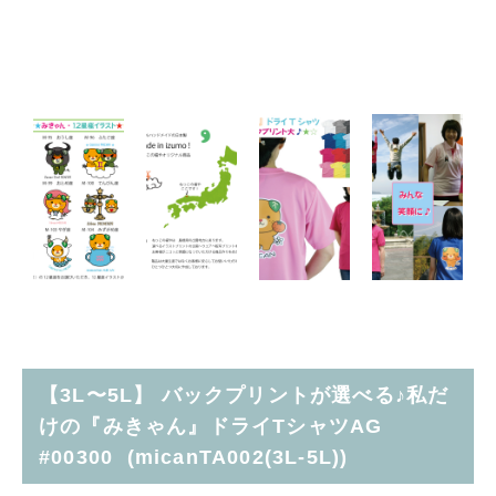
【3L〜5L】 バックプリントが選べる♪私だ
けの『みきゃん』ドライTシャツAG
#00300 (micanTA002(3L-5L))