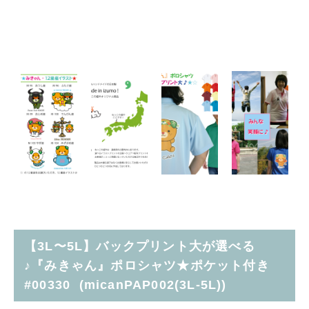
【3L〜5L】バックプリント大が選べる
♪『みきゃん』ポロシャツ★ポケット付き
#00330 (micanPAP002(3L-5L))