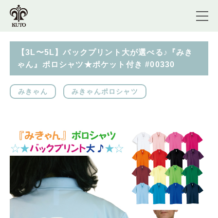
【3L〜5L】バックプリント大が選べる♪『みき
ゃん』ポロシャツ★ポケット付き #00330
みきゃん
みきゃんポロシャツ