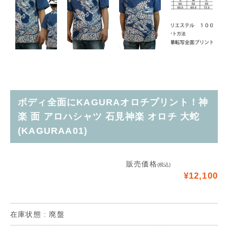
ボディ全面にKAGURAオロチプリント！神
楽 面 アロハシャツ 石見神楽 オロチ 大蛇
(KAGURAA01)
販売価格
(税込)
¥12,100
在庫状態 : 廃盤