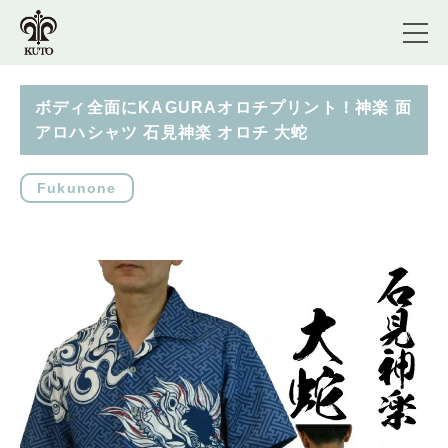
ボディ全面にKAGURAオロチプリント！神楽 面
アロハシャツ 石見神楽 オロチ 大蛇
Fukunone